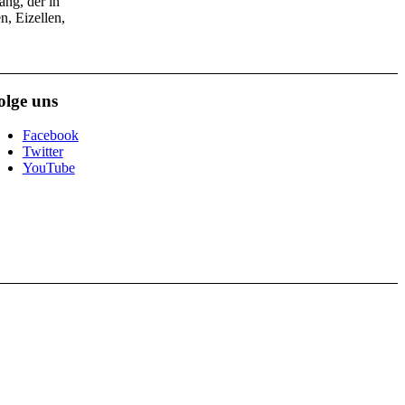
ang, der in
n, Eizellen,
olge uns
Facebook
Twitter
YouTube