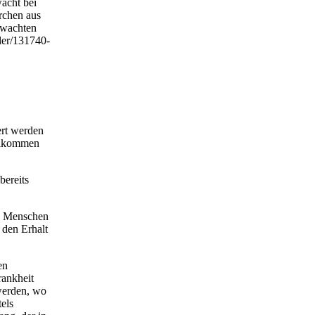
acht bei
rchen aus
rwachten
ler/131740-
ert werden
ollkommen
bereits
en Menschen
 den Erhalt
en
ankheit
werden, wo
els