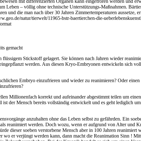
ebewesen mit differenzierten Organen kann eingefroren werden und erw
um Leben – völlig ohne technische Unterstützungs-Maßnahmen. Bärtie
t waren und die man nach über 30 Jahren Zimmertemperaturen aussetze, e
w.geo.de/natur/tierwelt/11965-bstr-baertierchen-die-ueberlebenskuenst
format
its gemacht
lüssigem Stickstoff gelagert. Sie können nach Jahren wieder reanimi
u eingepflanzt werden. Aus diesen Kryo-Embryonen entwickeln sich v
schlichen Embryo einzufrieren und wieder zu reanimieren? Oder einen 
inzufrieren?
Zellen Millionenfach korrekt und aufeinander abgestimmt teilen um ein
l ist der Mensch bereits vollständig entwickelt und es geht lediglich um
ebensvorgänge anzuhalten ohne das Leben selbst zu gefährden. Ein soeb
ls reanimiert werden. Doch wozu, wenn er aufgrund von Alter und Kr
rde dieser soeben verstorbene Mensch aber in 100 Jahren reanimiert 
er wo er verjüngt werden kann, dann macht die Reanimation Sinn ! Mitt