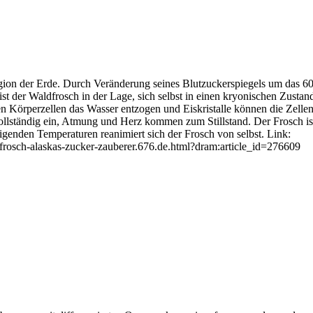
egion der Erde. Durch Veränderung seines Blutzuckerspiegels um das 6
ist der Waldfrosch in der Lage, sich selbst in einen kryonischen Zustan
n Körperzellen das Wasser entzogen und Eiskristalle können die Zellen
ollständig ein, Atmung und Herz kommen zum Stillstand. Der Frosch ist
eigenden Temperaturen reanimiert sich der Frosch von selbst. Link:
frosch-alaskas-zucker-zauberer.676.de.html?dram:article_id=276609