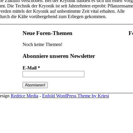
ie Zukunft verschoben. Bei der Kryonik handelt es sich um einen Vorg
t. Die Technik der Kryonik ist seit Jahrzehnten erprobt: Pflanzensame
n mittels der Kryonik auf unbestimmte Zeit vital erhalten. Alle
d durch die Kälte vorübergehend zum Erliegen gekommen.
Neue Foren-Themen
F
Noch keine Themen!
Abonniere unseren Newsletter
E-Mail
*
design
Redrice Media
-
Enfold WordPress Theme by Kriesi