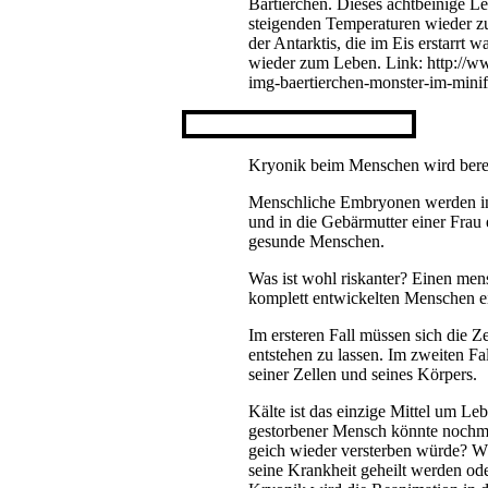
Bärtierchen. Dieses achtbeinige L
steigenden Temperaturen wieder z
der Antarktis, die im Eis erstarr
wieder zum Leben. Link: http://ww
img-baertierchen-monster-im-mini
Kryonik beim Menschen wird bere
Menschliche Embryonen werden in f
und in die Gebärmutter einer Fra
gesunde Menschen.
Was ist wohl riskanter? Einen men
komplett entwickelten Menschen e
Im ersteren Fall müssen sich die 
entstehen zu lassen. Im zweiten Fal
seiner Zellen und seines Körpers.
Kälte ist das einzige Mittel um L
gestorbener Mensch könnte nochma
geich wieder versterben würde? Wü
seine Krankheit geheilt werden od