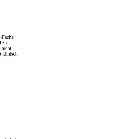
0-Fache
d zu
 nicht
 klinisch