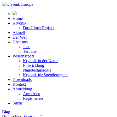
Home
Kryonik
Das Ulmer Projekt
Aktuell
Der Weg
Über uns
Jobs
Termine
Wissenschaft
Kryonik in der Natur
Entwicklung
Nanotechnologie
Kryonik für Spenderorgane
Downloads
Kontakt
Anmeldung
Anmelden
Registrieren
Suche
Blog
Du bist hier:
Startseite
/
2