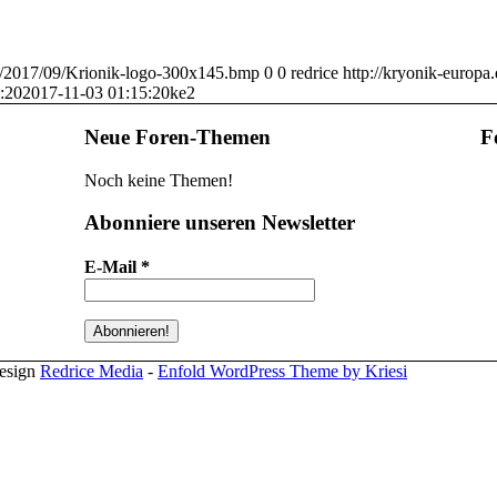
ds/2017/09/Krionik-logo-300x145.bmp
0
0
redrice
http://kryonik-europa
:20
2017-11-03 01:15:20
ke2
Neue Foren-Themen
F
Noch keine Themen!
Abonniere unseren Newsletter
E-Mail
*
design
Redrice Media
-
Enfold WordPress Theme by Kriesi