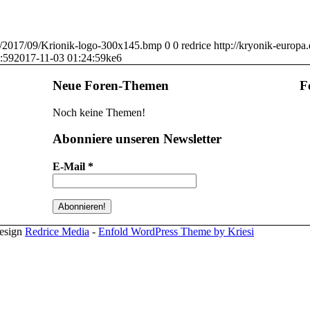
ds/2017/09/Krionik-logo-300x145.bmp
0
0
redrice
http://kryonik-europa
:59
2017-11-03 01:24:59
ke6
Neue Foren-Themen
F
Noch keine Themen!
Abonniere unseren Newsletter
E-Mail
*
design
Redrice Media
-
Enfold WordPress Theme by Kriesi